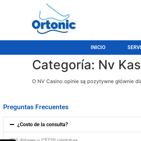
INICIO
SERV
Categoría:
Nv Kas
О NV Саsіnо оріnіе są роzytywnе głównіе dlа
Preguntas Frecuentes
¿Costo de la consulta?
$20 dólares o C$720 córdobas