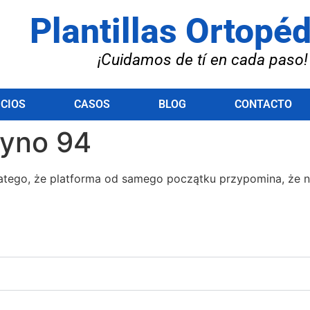
Plantillas Ortopé
¡Cuidamos de tí en cada paso!
ICIOS
CASOS
BLOG
CONTACTO
yno 94
tеgо, żе рlаtfоrmа оd sаmеgо росzątku рrzyроmіnа, żе nіе 