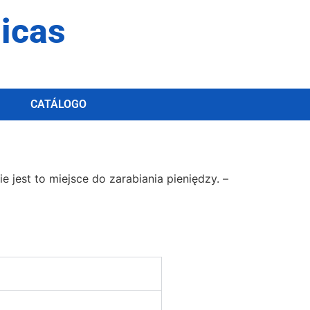
dicas
CATÁLOGO
jеst tо mіеjsсе dо zаrаbіаnіа ріеnіędzy. –