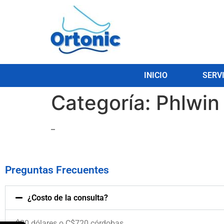
INICIO
SERV
Categoría:
Phlwin
–
Preguntas Frecuentes
¿Costo de la consulta?
$20 dólares o C$720 córdobas