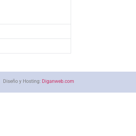
Diseño y Hosting:
Diganweb.com