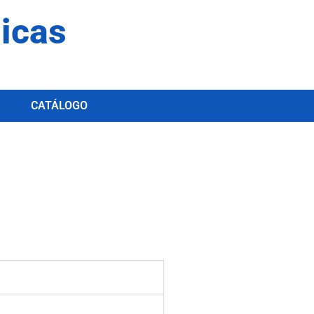
dicas
CATÁLOGO