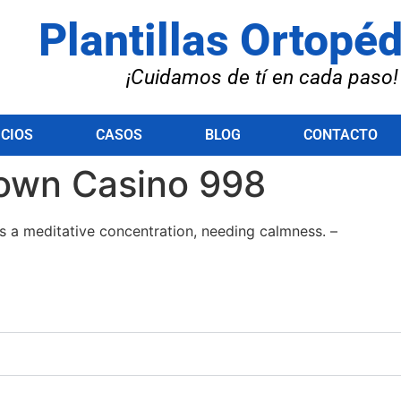
Plantillas Ortopé
¡Cuidamos de tí en cada paso!
ICIOS
CASOS
BLOG
CONTACTO
own Casino 998
s a meditative concentration, needing calmness. –