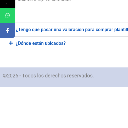
←
.
¿Tengo que pasar una valoración para comprar plantil
¿Dónde están ubicados?
©2026 - Todos los derechos reservados.