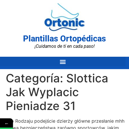
Plantillas Ortopédicas
¡Cuidamos de tí en cada paso!
Categoría:
Slottica
Jak Wyplacic
Pieniadze 31
Tego Rodzaju podejście dzierży główne przesłanie mhh
←
sprawa bezpieczeństwa zarówno sportowców, jakim