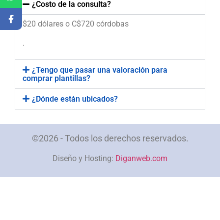
¿Costo de la consulta?
$20 dólares o C$720 córdobas
.
¿Tengo que pasar una valoración para
comprar plantillas?
¿Dónde están ubicados?
©2026 - Todos los derechos reservados.
Diseño y Hosting:
Diganweb.com