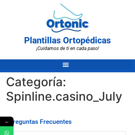
Plantillas Ortopédicas
¡Cuidamos de tí en cada paso!
Categoría:
Spinline.casino_July
←
Preguntas Frecuentes