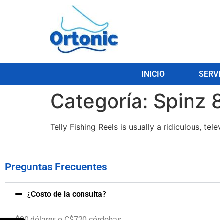
INICIO
SERV
Categoría:
Spinz 
Telly Fishing Reels is usually a ridiculous, te
Preguntas Frecuentes
¿Costo de la consulta?
$20 dólares o C$720 córdobas