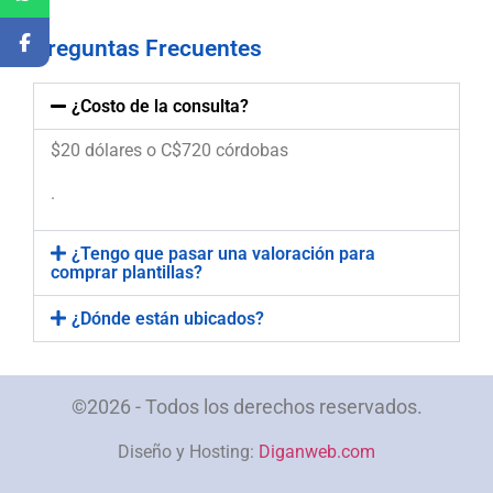
Preguntas Frecuentes
¿Costo de la consulta?
$20 dólares o C$720 córdobas
.
¿Tengo que pasar una valoración para
comprar plantillas?
¿Dónde están ubicados?
©2026 - Todos los derechos reservados.
Diseño y Hosting:
Diganweb.com