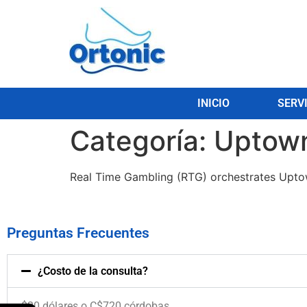
INICIO
SERV
Categoría:
Uptown
Real Time Gambling (RTG) orchestrates Upto
Preguntas Frecuentes
¿Costo de la consulta?
$20 dólares o C$720 córdobas