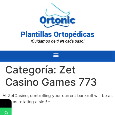
Plantillas Ortopédicas
¡Cuidamos de tí en cada paso!
Categoría:
Zet
Casino Games 773
At ZetCasino, controlling your current bankroll will be as
easy as rotating a slot! –
←