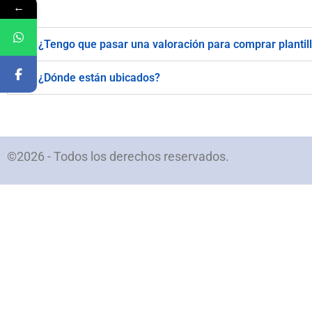
←
¿Tengo que pasar una valoración para comprar plantil
¿Dónde están ubicados?
©2026 - Todos los derechos reservados.