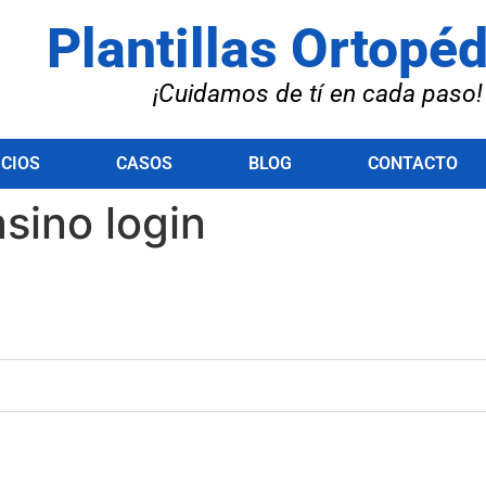
Plantillas Ortopé
¡Cuidamos de tí en cada paso!
ICIOS
CASOS
BLOG
CONTACTO
sino login