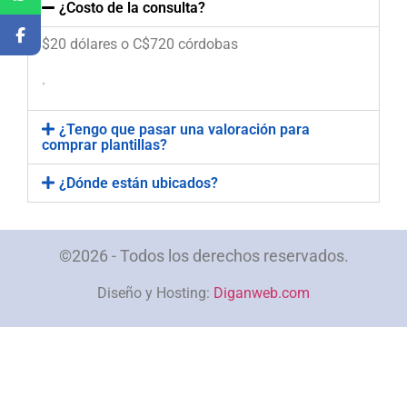
¿Costo de la consulta?
$20 dólares o C$720 córdobas
.
¿Tengo que pasar una valoración para
comprar plantillas?
¿Dónde están ubicados?
©2026 - Todos los derechos reservados.
Diseño y Hosting:
Diganweb.com