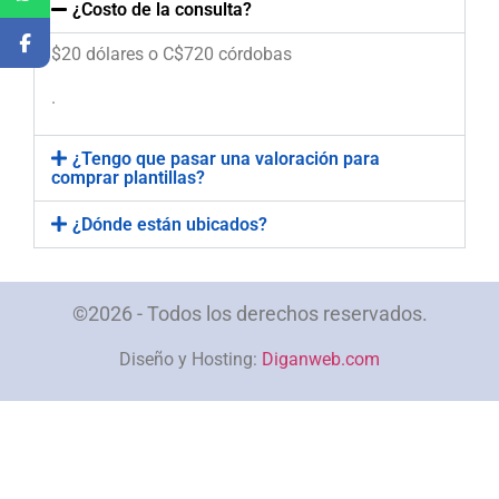
¿Costo de la consulta?
$20 dólares o C$720 córdobas
.
¿Tengo que pasar una valoración para
comprar plantillas?
¿Dónde están ubicados?
©2026 - Todos los derechos reservados.
Diseño y Hosting:
Diganweb.com