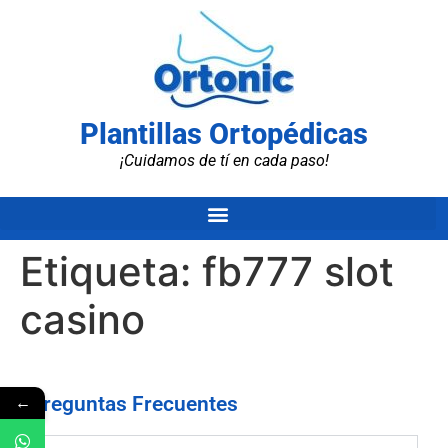
Plantillas Ortopédicas
¡Cuidamos de tí en cada paso!
Etiqueta:
fb777 slot
casino
←
Preguntas Frecuentes