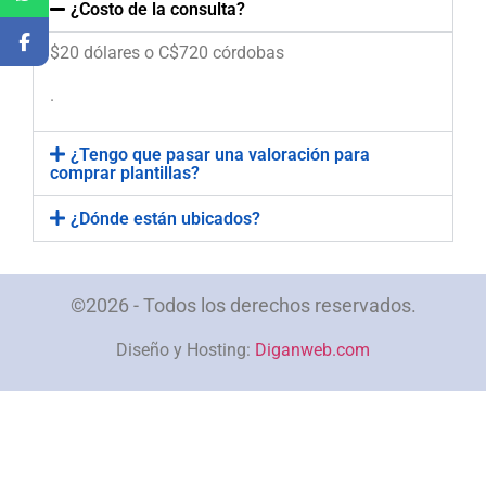
¿Costo de la consulta?
$20 dólares o C$720 córdobas
.
¿Tengo que pasar una valoración para
comprar plantillas?
¿Dónde están ubicados?
©2026 - Todos los derechos reservados.
Diseño y Hosting:
Diganweb.com